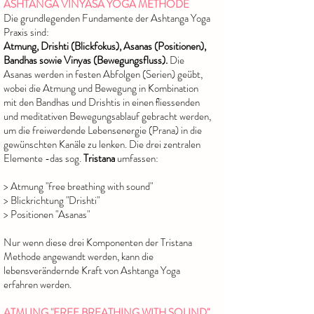
ASHTANGA VINYASA YOGA METHODE
Die grundlegenden Fundamente der Ashtanga Yoga
Praxis sind:
Atmung, Drishti (Blickfokus), Asanas (Positionen),
Bandhas sowie Vinyas (Bewegungsfluss).
Die
Asanas werden in festen Abfolgen (Serien) geübt,
wobei die Atmung und Bewegung in Kombination
mit den Bandhas und Drishtis in einen ﬂiessenden
und meditativen
Bewegungsablauf gebracht wer
den,
um die freiwerdende Lebensenergie
(Prana) in die
gewünschten Kanäle z
u lenken.
Die drei zentralen
Elemen
te -das sog.
Tristana
umfassen:
> Atmung "free breathing with sound"
> Blickrichtung "Drishti"
> Positionen "Asanas"
Nur wenn diese drei Komponenten der Tristana
Methode angewandt werden, kann die
lebensverändernde Kraft von Ashtanga Yoga
erfahren werden.
ATMUNG "FREE BREATHING WITH SOUND"