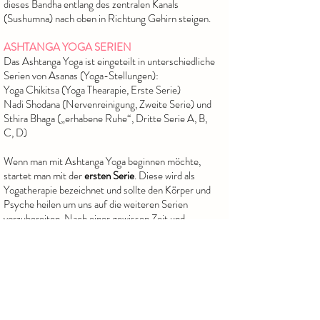
dieses Bandha entlang des zentralen Kanals
(Sushumna) nach oben in Richtung Gehirn steigen.
ASHTANGA YOGA SERIEN
Das Ashtanga Yoga ist eingeteilt in unterschiedliche
Serien von Asanas (Yoga-Stellungen):
Yoga Chikitsa (Yoga Thearapie, Erste Serie)
Nadi Shodana (Nervenreinigung, Zweite Serie) und
Sthira Bhaga („erhabene Ruhe“, Dritte Serie A, B,
C, D)
Wenn man mit Ashtanga Yoga beginnen möchte,
startet man mit der
ersten Serie
.
Diese wird als
Yogatherapie bezeichnet und sollte den Körper und
Psyche heilen um uns
auf die weiteren Serien
vorzubereiten.
Nach einer gewissen Zeit und
Beherrschung der
ersten Serie, kann der Schüler
mit der zweiten Serie beginnen usw.