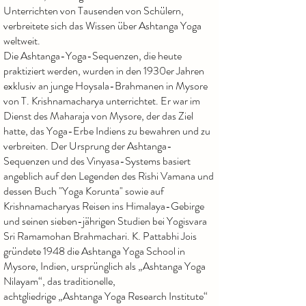
Unterrichten von Tausenden von Schülern,
verbreitete sich das Wissen über Ashtanga Yoga
weltweit.
Die Ashtanga-Yoga-Sequenzen, die heute
praktiziert werden, wurden in den 1930er Jahren
exklusiv an junge Hoysala-Brahmanen in Mysore
von T. Krishnamacharya unterrichtet. Er war im
Dienst des Maharaja von Mysore, der das Ziel
hatte, das Yoga-Erbe Indiens zu bewahren und zu
verbreiten. Der Ursprung der Ashtanga-
Sequenzen und des Vinyasa-Systems basiert
angeblich auf den Legenden des Rishi Vamana und
dessen Buch "Yoga Korunta" sowie auf
Krishnamacharyas Reisen ins Himalaya-Gebirge
und seinen sieben-jährigen
Studien bei Yogisvara
Sri Ramamohan Brahmachari.
K. Pattabhi Jois
gründete 1948 die Ashtanga Yoga School in
Mysore, Indien,
ursprünglich als „Ashtanga Yoga
Nilayam“, das traditionelle,
achtgliedrige
„Ashtanga Yoga Research Institute“