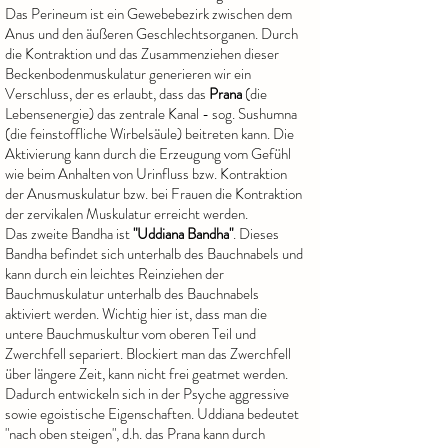
Das Perineum ist ein Gewebebezirk zwischen dem
Anus und den äußeren Geschlechtsorganen. Durch
die Kontraktion und das Zusammenziehen dieser
Beckenbodenmuskulatur generieren wir ein
Verschluss, der es erlaubt, dass das
Prana
(die
Lebensenergie) das zentrale Kanal - sog. Sushumna
(die feinstoffliche Wirbelsäule) beitreten kann. Die
Aktivierung kann durch die Erzeugung vom Gefühl
wie beim Anhalten von Urinfluss bzw. Kontraktion
der Anusmuskulatur bzw. bei Frauen die Kontraktion
der zervikalen Muskulatur erreicht werden.
Das zweite Bandha ist
"Uddiana Bandha"
. Dieses
Bandha befindet sich unterhalb des Bauchnabels und
kann durch ein leichtes Reinziehen der
Bauchmuskulatur unterhalb des Bauchnabels
aktiviert werden. Wichtig hier ist, dass man die
untere Bauchmuskultur vom oberen Teil und
Zwerchfell separiert. Blockiert man das Zwerchfell
über längere Zeit, kann nicht frei geatmet werden.
Dadurch entwickeln sich in der Psyche aggressive
sowie egoistische Eigenschaften. Uddiana bedeutet
"nach oben steigen", d.h. das Prana kann durch