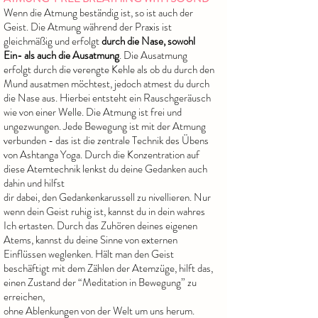
Wenn die Atmung beständig ist, so ist auch der
Geist. Die Atmung während der
Praxis ist
gleichmäßig und erfolgt
durch die Nase, sowohl
Ein- als auch die Ausatmung
.
Die Ausatmung
erfolgt durch die verengte Kehle als ob du durch den
Mund ausatmen
möchtest, jedoch atmest du durch
die Nase aus. Hierbei entsteht ein Rauschgeräusch
wie von einer Welle. Die Atmung ist frei und
ungezwungen. Jede Bewegung ist mit der
Atmung
verbunden -
das ist die zentrale Technik des Übens
von Ashtanga Yoga. Durch
die Konzentration auf
diese Atemtechnik lenkst du deine Gedanken auch
dahin und hilfst
dir dabei, den Gedankenkarussell zu nivellieren. Nur
wenn dein Geist ruhig ist, kannst du
in dein wahres
Ich ertasten. Durch das Zuhören deines eigenen
Atems, kannst du deine
Sinne von externen
Einflüssen weglenken. Hält man den Geist
beschäftigt mit dem
Zählen
der Atemzüge, hilft das,
einen Zustand der “Meditation in Bewegung” zu
erreichen,
ohne Ablenkungen von der Welt um uns herum.