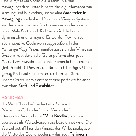
Das Vinyasa verbindet die Asanas in einen
Bewegungsfluss unter Einsatz der o.g. Elemente wie
Atmung und Blickfokus, um so eine
Meditation in
Bewegung
zu erlauben. Durch das Vinaysa System
werden die einzelnen Positionen verbunden wie in
einer Mala Kette und die Praxis wird dadurch
dynamisch und reinigend. Es werden Toxine aber
auch negative Gedanken ausgestoßen. In der
Ashtanga Yoga Praxis manifestiert sich das Vinayasa
System insb. durch die "Sprünge" zwischen jeder
Asana bzw. zwischen den unterschiedlichen Seiten
(links/rechts). Dies erlaubt dir, durch fleißiges Üben
genug Kraft aufzubauen um die Flexibilität zu
unterstützen. Somit entsteht eine perfekte Balance
zwischen
Kraft und Flexibilität
. ​
BANDHAS
das Wort “Bandha” bedeutet in Sanskrit
"Verschluss”, "Binden" bzw. "Verbinden".
Das erste Bandha heißt
"Mula Bandha"
, welches
übersetzt als Wurzelverschluss bezeichnet wird. Die
Wurzel betriff hier den Ansatz der Wirbelsäule, bzw.
die Mitte des Beckenbodens - das sog.
Perineum
.