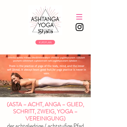
KURSPLAN
āthmika daihika mānasa bhedāththrividhaṁ vihithaṁ yogābhyasanam।sakalaṁ
yacchathi vāñchithaṁ suphalamnahi nahi yogābhyasanaṁ viphalam।।
​There is the practice of yoga of the body, mind, and the inner
self (ātma). It always bears good fruit,for yoga practice is never in
vain.
(ASTA – ACHT, ANGA – GLIED,
SCHRITT, ZWEIG, YOGA –
VEREINIGUNG)
der achtgliedrige / achtstufige Pfad