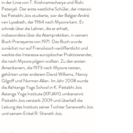
in der Linie von T. Krishnamacharya und
Rishi
Patanjali.
Der erste westliche Schüler, der intensiv
bei Pattabhi Jois
studierte,
war der Belgier André
van Lysebeth, der 1964 nach Mysore kam.
Er
schrieb über die
Lehren, die er erhielt,
insbesondere über die Atempraktiken, in seinem
Buch Pranayama
von 1971. Das Buch wurde
zunächst nur auf Französisch veröffentlicht und
weckte das
Interesse europäischer Praktizierender,
die nach Mysore pilgern wollten. Zu den ersten
Amerikanern, die 1973 nach Mysore reisten,
gehörten unter anderem David Williams, Nancy
Gilgoff und Norman Allen.
Im Jahr 2008 wurde
die Ashtanga Yoga School in K. Pattabhi Jois
Astanga Yoga Institute (KPJAYI) umbenannt.
Pattabhi Jois verstarb 2009 und überließ die
Leitung des Instituts seiner Tochter Saraswathi Jois
und seinem Enkel R. Sharath Jois.